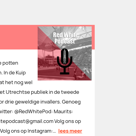
e potten
 In de Kuip
at het nog wel
et Utrechtse publiek in de tweede
or drie geweldige invallers. Genoeg
witter: @RedWhitePod: Maurits:
tepodcast@gmail.com Volg ons op
olg ons op Instagram:…
lees meer