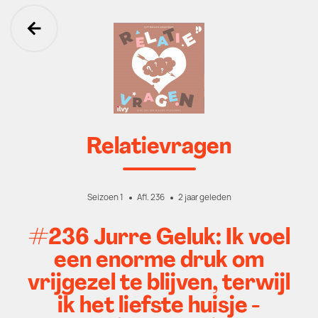
Ga terug
Relatievragen
Seizoen 1
Afl. 236
2 jaar geleden
#236 Jurre Geluk: Ik voel
een enorme druk om
vrijgezel te blijven, terwijl
ik het liefste huisje -