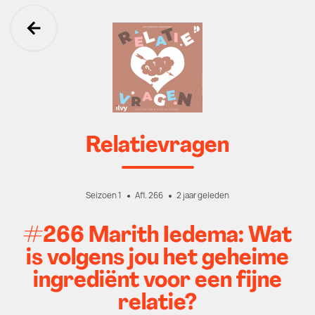
Ga terug
Relatievragen
Seizoen 1
Afl. 266
2 jaar geleden
#266 Marith Iedema: Wat
is volgens jou het geheime
ingrediënt voor een fijne
relatie?