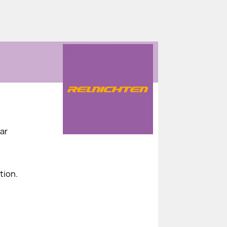
ar
tion.