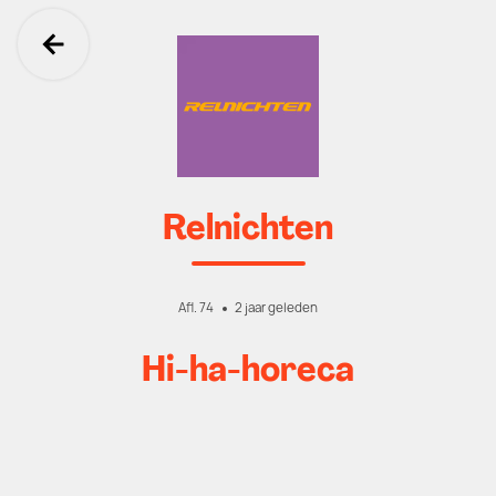
Ga terug
Relnichten
Afl. 74
2 jaar geleden
Hi-ha-horeca