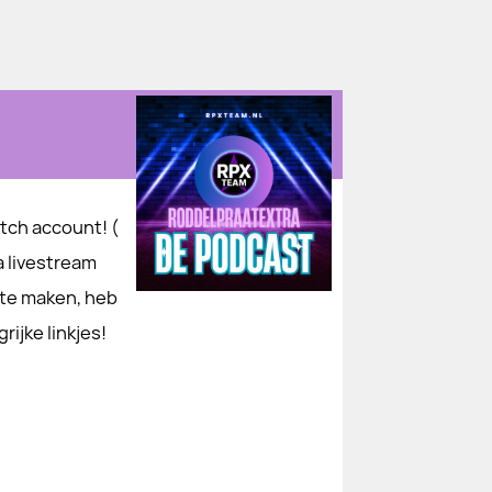
tch account! (
a livestream
 te maken, heb
rijke linkjes!