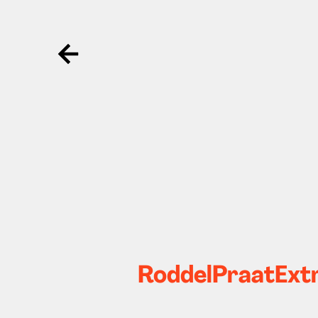
Ga terug
RoddelPraatExtr