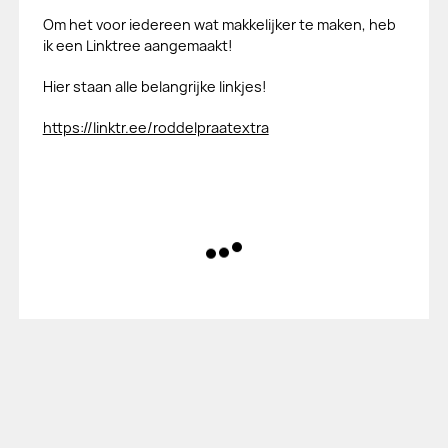
Om het voor iedereen wat makkelijker te maken, heb
ik een Linktree aangemaakt!
Hier staan alle belangrijke linkjes!
⁠⁠⁠⁠⁠⁠⁠⁠⁠⁠⁠⁠⁠⁠https://linktr.ee/roddelpraatextra⁠⁠⁠⁠⁠⁠⁠⁠⁠