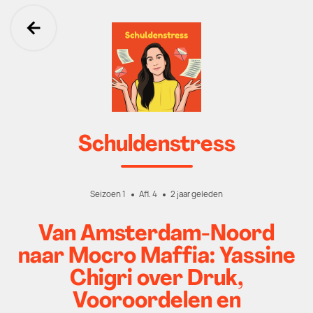
Ga terug
Schuldenstress
Seizoen 1
Afl. 4
2 jaar geleden
Van Amsterdam-Noord
naar Mocro Maffia: Yassine
Chigri over Druk,
Vooroordelen en