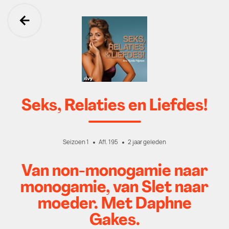
Ga terug
Seks, Relaties en Liefdes!
Seizoen 1
Afl. 195
2 jaar geleden
Van non-monogamie naar
monogamie, van Slet naar
moeder. Met Daphne
Gakes.