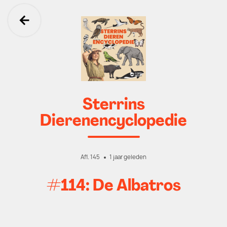
Ga terug
Sterrins
Dierenencyclopedie
Afl. 145
1 jaar geleden
#114: De Albatros