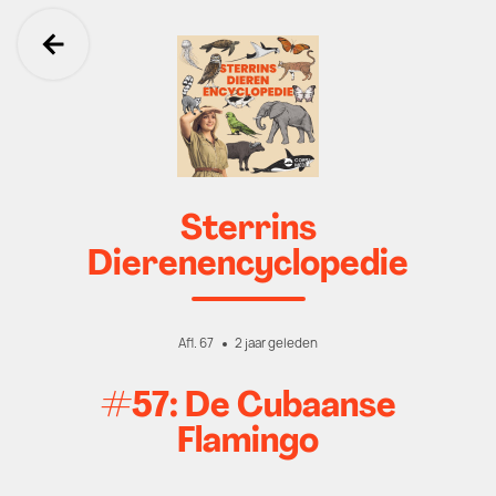
Ga terug
Sterrins
Dierenencyclopedie
Afl. 67
2 jaar geleden
#57: De Cubaanse
Flamingo