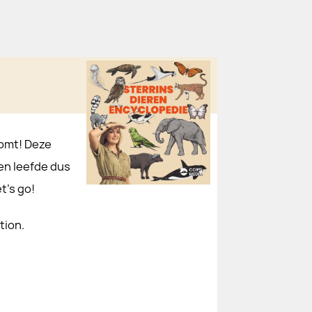
komt! Deze
 en leefde dus
t’s go!
tion.