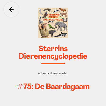
Ga terug
Sterrins
Dierenencyclopedie
Afl. 94
2 jaar geleden
#75: De Baardagaam