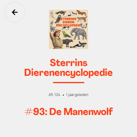
Ga terug
Sterrins
Dierenencyclopedie
Afl. 124
1 jaar geleden
#93: De Manenwolf