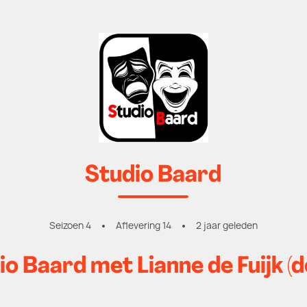
Studio Baard
Seizoen 4
Aflevering 14
2 jaar geleden
o Baard met Lianne de Fuijk (d