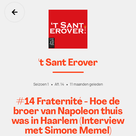
Ga terug
't Sant Erover
Seizoen 1
Afl. 14
11 maanden geleden
#14 Fraternité - Hoe de
broer van Napoleon thuis
was in Haarlem (Interview
met Simone Memel)