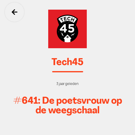
Ga terug
Tech45
3 jaar geleden
#641: De poetsvrouw op
de weegschaal