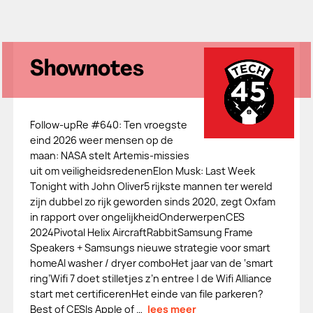
Shownotes
Follow-upRe #640: Ten vroegste
eind 2026 weer mensen op de
maan: NASA stelt Artemis-missies
uit om veiligheidsredenenElon Musk: Last Week
Tonight with John Oliver5 rijkste mannen ter wereld
zijn dubbel zo rijk geworden sinds 2020, zegt Oxfam
in rapport over ongelijkheidOnderwerpenCES
2024Pivotal Helix AircraftRabbitSamsung Frame
Speakers + Samsungs nieuwe strategie voor smart
homeAI washer / dryer comboHet jaar van de ‘smart
ring’Wifi 7 doet stilletjes z’n entree | de Wifi Alliance
start met certificerenHet einde van file parkeren?
Best of CESIs Apple of …
lees meer