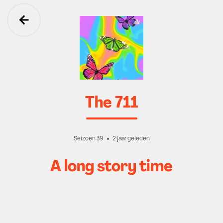
Ga terug
The 711
Seizoen 39
2 jaar geleden
A long story time