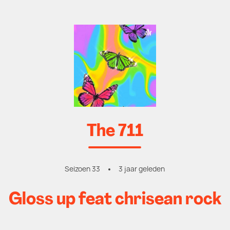
The 711
Seizoen 33
3 jaar geleden
Gloss up feat chrisean rock