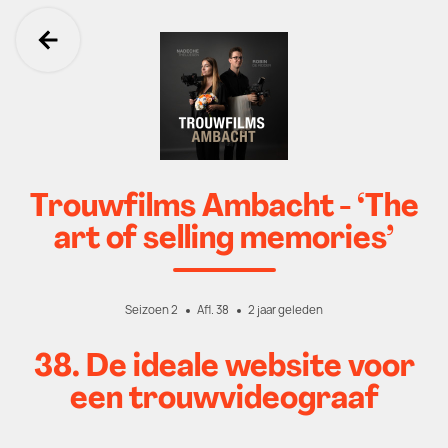
Ga terug
Trouwfilms Ambacht - ‘The
art of selling memories’
Seizoen 2
Afl. 38
2 jaar geleden
38. De ideale website voor
een trouwvideograaf