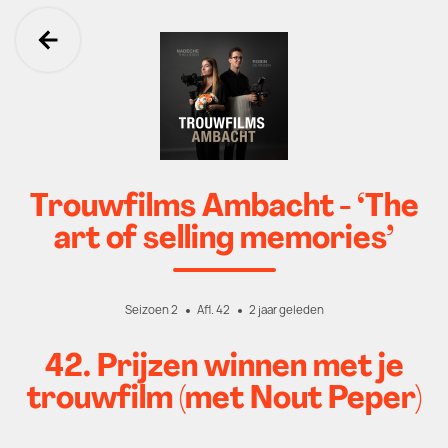
Ga terug
Trouwfilms Ambacht - ‘The
art of selling memories’
Seizoen 2
Afl. 42
2 jaar geleden
42. Prijzen winnen met je
trouwfilm (met Nout Peper)