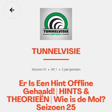
Ga terug
TUNNELVISIE
Seizoen 10
Afl. 1
2 jaar geleden
Er Is Een Hint Offline
Gehaald! | HINTS &
THEORIEËN | Wie is de Mol?
Seizoen 25