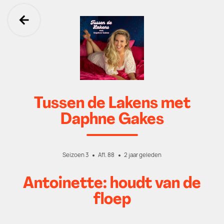
Ga terug
Tussen de Lakens met
Daphne Gakes
Seizoen 3
Afl. 88
2 jaar geleden
Antoinette: houdt van de
floep