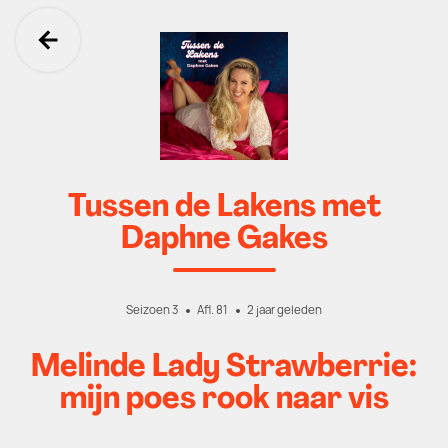
Ga terug
Tussen de Lakens met
Daphne Gakes
Seizoen 3
Afl. 81
2 jaar geleden
Melinde Lady Strawberrie:
mijn poes rook naar vis