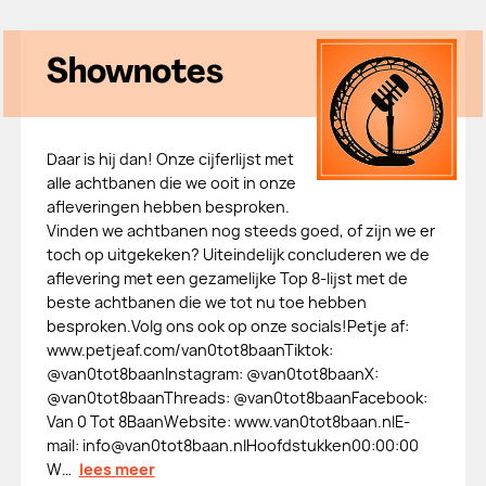
Shownotes
Daar is hij dan! Onze cijferlijst met
alle achtbanen die we ooit in onze
afleveringen hebben besproken.
Vinden we achtbanen nog steeds goed, of zijn we er
toch op uitgekeken? Uiteindelijk concluderen we de
aflevering met een gezamelijke Top 8-lijst met de
beste achtbanen die we tot nu toe hebben
besproken.Volg ons ook op onze socials!Petje af:
www.petjeaf.com/van0tot8baanTiktok:
@van0tot8baanInstagram: @van0tot8baanX:
@van0tot8baanThreads: @van0tot8baanFacebook:
Van 0 Tot 8BaanWebsite: www.van0tot8baan.nlE-
mail: info@van0tot8baan.nlHoofdstukken00:00:00
W…
lees meer