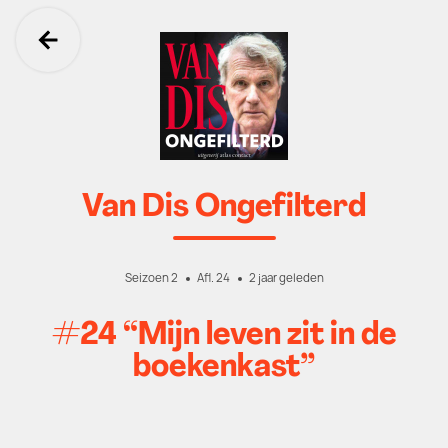
Ga terug
Van Dis Ongefilterd
Seizoen 2
Afl. 24
2 jaar geleden
#24 “Mijn leven zit in de
boekenkast”