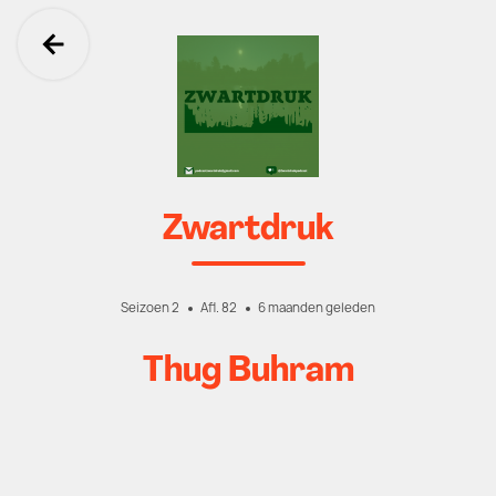
Ga terug
Zwartdruk
Seizoen 2
Afl. 82
6 maanden geleden
Thug Buhram