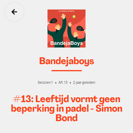
Ga terug
Bandejaboys
Seizoen 1
Afl. 13
2 jaar geleden
#13: Leeftijd vormt geen
beperking in padel - Simon
Bond