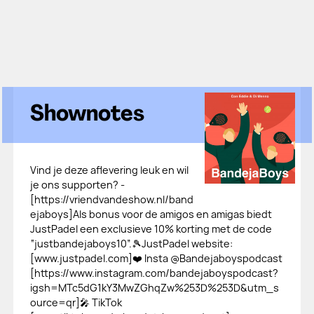
Shownotes
Vind je deze aflevering leuk en wil
je ons supporten? -
[https://vriendvandeshow.nl/band
ejaboys]Als bonus voor de amigos en amigas biedt
JustPadel een exclusieve 10% korting met de code
“justbandejaboys10”.🎾JustPadel website:
[www.justpadel.com]❤️ Insta @Bandejaboyspodcast
[https://www.instagram.com/bandejaboyspodcast?
igsh=MTc5dG1kY3MwZGhqZw%253D%253D&utm_s
ource=qr]🎤 TikTok