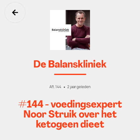
Ga terug
De Balanskliniek
Afl. 144
2 jaar geleden
#144 - voedingsexpert
Noor Struik over het
ketogeen dieet