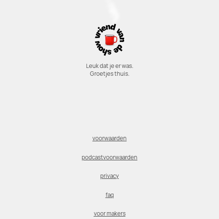
Leuk dat je er was.
Groetjes thuis.
voorwaarden
podcastvoorwaarden
privacy
faq
voor makers