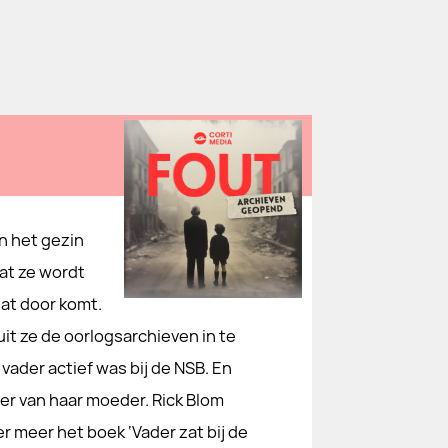
n het gezin
dat ze wordt
dat door komt.
luit ze de oorlogsarchieven in te
 vader actief was bij de NSB. En
ier van haar moeder. Rick Blom
er meer het boek ‘Vader zat bij de