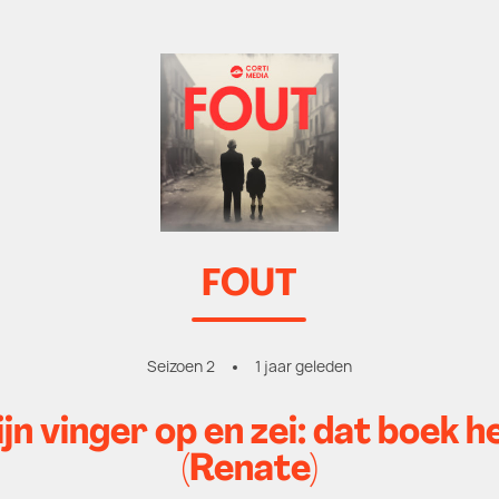
FOUT
Seizoen 2
1 jaar geleden
jn vinger op en zei: dat boek h
(Renate)