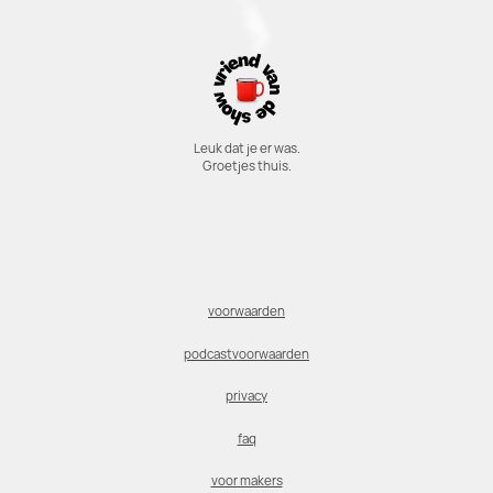
Leuk dat je er was.
Groetjes thuis.
voorwaarden
podcastvoorwaarden
privacy
faq
voor makers