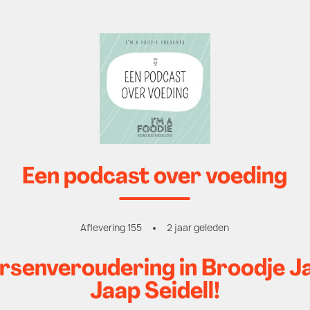
Een podcast over voeding
Aflevering 155
2 jaar geleden
enveroudering in Broodje Jaap
Jaap Seidell!