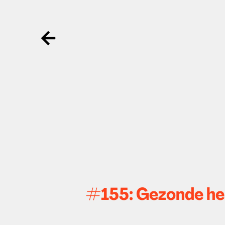
Ga terug
#155: Gezonde hers