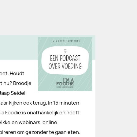
eet. Houdt
it nu? Broodje
Jaap Seidell
ar kijken ook terug. In 15 minuten
a Foodie is onafhankelijk en heeft
kkelen webinars, online
pireren om gezonder te gaan eten.