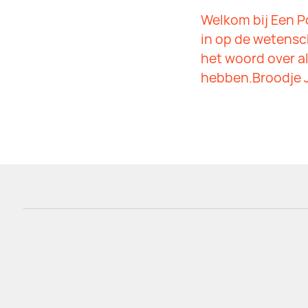
Welkom bij Een P
in op de wetens
het woord over al
hebben.Broodje J