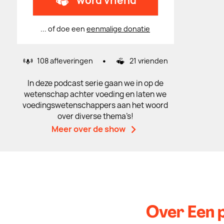
word vriend
... of doe een
eenmalige donatie
•
108 afleveringen
21 vrienden
In deze podcast serie gaan we in op de
wetenschap achter voeding en laten we
voedingswetenschappers aan het woord
over diverse thema’s!
Meer over de show
Over Een 