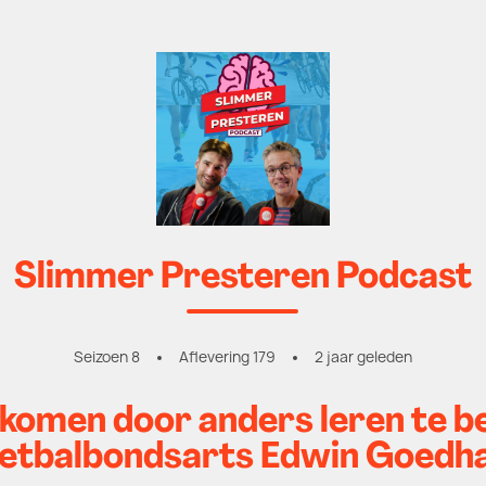
Slimmer Presteren Podcast
Seizoen 8
Aflevering 179
2 jaar geleden
komen door anders leren te 
etbalbondsarts Edwin Goedh