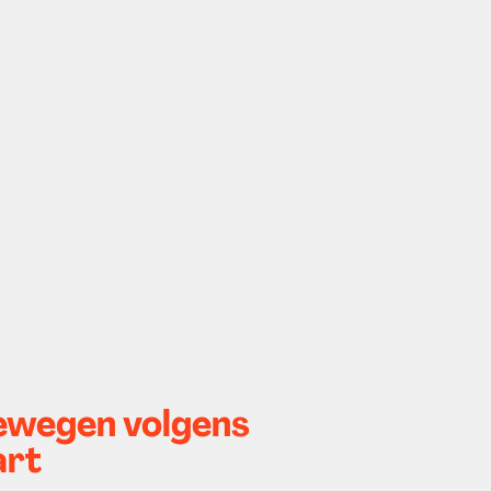
bewegen volgens
art