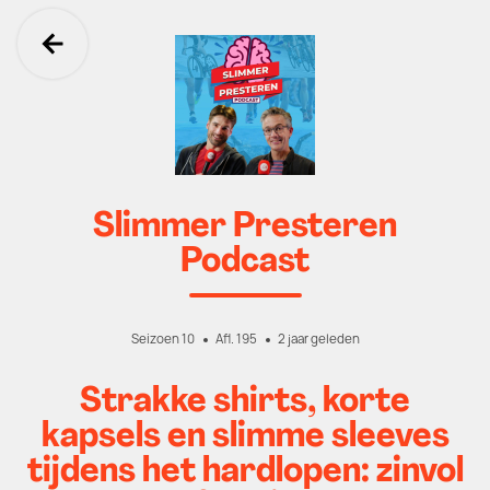
Ga terug
Slimmer Presteren
Podcast
Seizoen 10
Afl. 195
2 jaar geleden
Strakke shirts, korte
kapsels en slimme sleeves
tijdens het hardlopen: zinvol