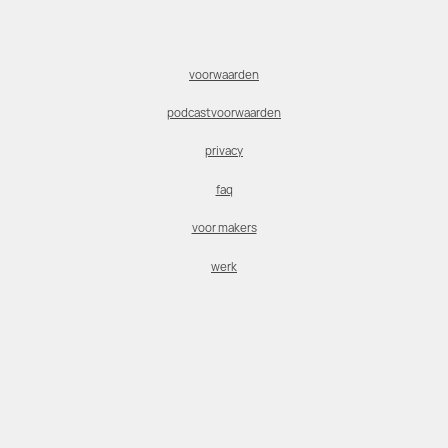
voorwaarden
podcastvoorwaarden
privacy
faq
voor makers
werk