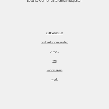
Bedankt voor het luisteren naar Basgasten
voorwaarden
podcastvoorwaarden
privacy
faq
voor makers
werk