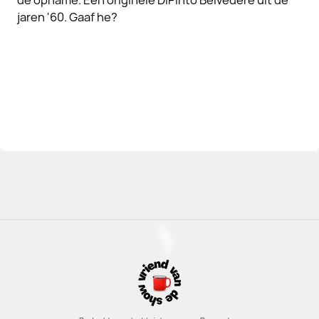
de opname. Een originele DiPinto Belvedere uit de
jaren '60. Gaaf he?