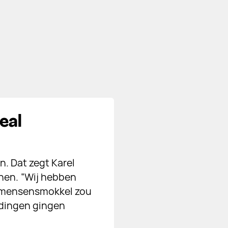
eal
n. Dat zegt Karel
nen. “Wij hebben
f mensensmokkel zou
 dingen gingen