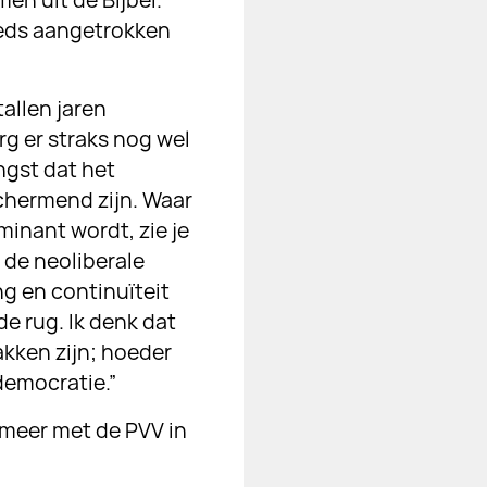
en uit de Bijbel.
steeds aangetrokken
allen jaren
rg er straks nog wel
ngst dat het
chermend zijn. Waar
ominant wordt, zie je
 de neoliberale
g en continuïteit
e rug. Ik denk dat
akken zijn; hoeder
democratie.”
meer met de PVV in