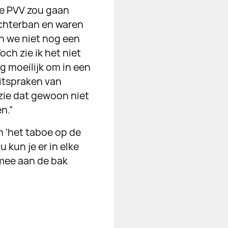
de PVV zou gaan
achterban en waren
en we niet nog een
ch zie ik het niet
g moeilijk om in een
itspraken van
 zie dat gewoon niet
n.”
m ‘het taboe op de
kun je er in elke
rmee aan de bak