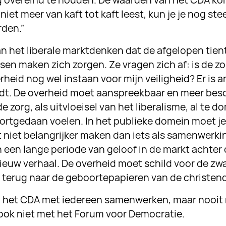
g overeind te houden. De waarden van het CDA kom
el niet meer van kaft tot kaft leest, kun je je nog 
rden.”
n het liberale marktdenken dat de afgelopen tient
n maken zich zorgen. Ze vragen zich af: is de zo
rheid nog wel instaan voor mijn veiligheid? Er is a
dt. De overheid moet aanspreekbaar en meer bes
 zorg, als uitvloeisel van het liberalisme, al te d
ortgedaan voelen. In het publieke domein moet je
 niet belangrijker maken dan iets als samenwerkin
een lange periode van geloof in de markt achter d
 nieuw verhaal. De overheid moet schild voor de zw
il terug naar de geboortepapieren van de christen
n het CDA met iedereen samenwerken, maar nooit 
 ook niet met het Forum voor Democratie.