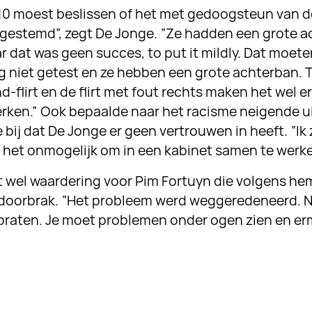
10 moest beslissen of het met gedoogsteun van 
r gestemd”, zegt De Jonge. “Ze hadden een grote 
r dat was geen succes, to put it mildly. Dat moet
g niet getest en ze hebben een grote achterban. To
-flirt en de flirt met fout rechts maken het wel er
rken.” Ook bepaalde naar het racisme neigende u
bij dat De Jonge er geen vertrouwen in heeft. “Ik
 het onmogelijk om in een kabinet samen te werke
t wel waardering voor Pim Fortuyn die volgens he
 doorbrak. “Het probleem werd weggeredeneerd. Nu 
er praten. Je moet problemen onder ogen zien en e