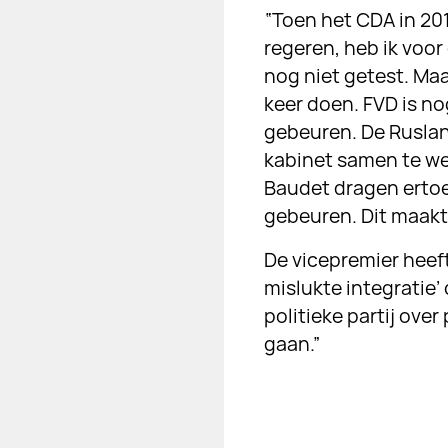
“Toen het CDA in 20
regeren, heb ik voo
nog niet getest. Maa
keer doen. FVD is no
gebeuren. De Rusland
kabinet samen te we
Baudet dragen ertoe 
gebeuren. Dit maakt
De vicepremier heef
mislukte integratie’
politieke partij ov
gaan.”