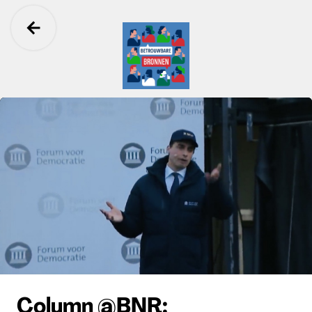
Ga terug
Betrouwbare Bronnen
Column @BNR: