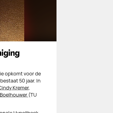
niging
die opkomt voor de
estaat 50 jaar. In
Cindy Kremer
,
 Boelhouwer
(TU