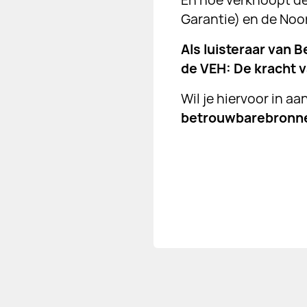
En hoe verknoopt de
Garantie) en de No
Als luisteraar van
de VEH: De kracht v
Wil je hiervoor in a
betrouwbarebronne