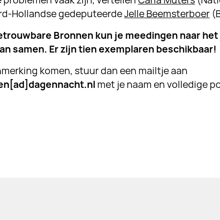
 problemen vaak zijn, vertellen
Carla Muters
(Nati
ord-Hollandse gedeputeerde
Jelle Beemsterboer
(B
 Betrouwbare Bronnen kun je meedingen naar het
an samen. Er zijn tien exemplaren beschikbaar!
anmerking komen, stuur dan een mailtje aan
n[ad]dagennacht.nl
met je naam en volledige p