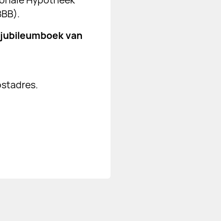
onale Hypotheek
BB).
 jubileumboek van
ostadres.