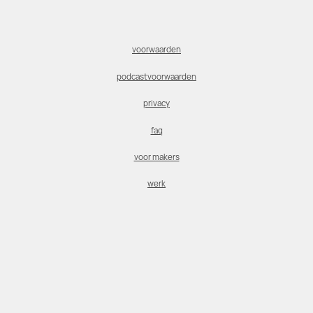
voorwaarden
podcastvoorwaarden
privacy
faq
voor makers
werk