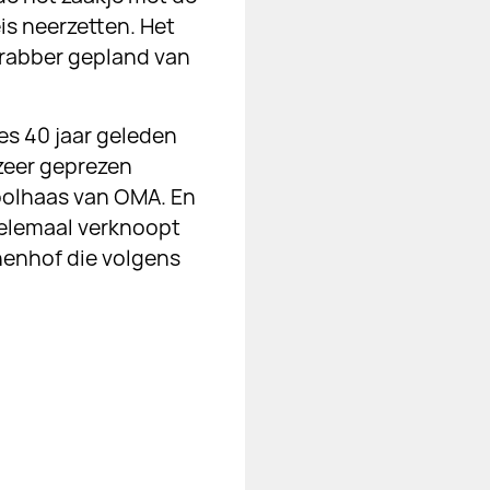
is neerzetten. Het
krabber gepland van
es 40 jaar geleden
 zeer geprezen
oolhaas van OMA. En
 helemaal verknoopt
nenhof die volgens