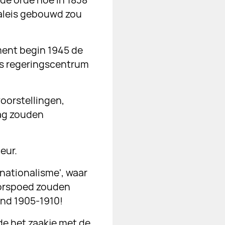
de orde hoe in 1838
paleis gebouwd zou
ent begin 1945 de
jds regeringscentrum
oorstellingen,
aag zouden
eur.
nationalisme', waar
orspoed zouden
ond 1905-1910!
de het zaakje met de