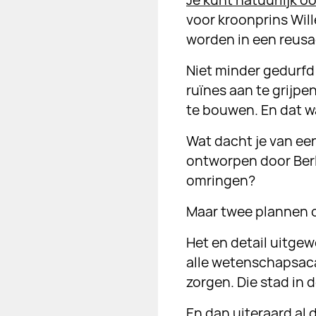
Je kunt natuurlijk o
voor kroonprins Wil
worden in een reusa
Niet minder gedurf
ruïnes aan te grijpe
te bouwen. En dat wa
Wat dacht je van ee
ontworpen door Berl
omringen?
Maar twee plannen o
Het en detail uitgew
alle wetenschapsac
zorgen. Die stad in 
En dan uiteraard al 