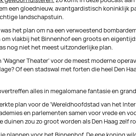
ok gewoon luisteren.
Zo komt in deze podcast aan 
lem een gloednieuw, avantgardistisch koninklijk 
chtige landschapstuin.
d was het plan om na een verwoestend bombardem
n om vlakbij het Binnenhof een groots en eigenti
s nog niet het meest uitzonderlijke plan.
n 'Wagner Theater' voor de meest moderne operav
age? Of een stadswal met forten die heel Den H
vertreffen alles in megalomane fantasie en grand
erkte plan voor de 'Wereldhoofdstad van het Inter
ademies en parlementen samen voor vrede en vo
de duinen zou zo groot worden als Den Haag zelf r
die plannen voor het Binnenhof. De ene koning wil