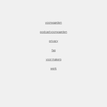
voorwaarden
podcastvoorwaarden
privacy
faq
voor makers
werk