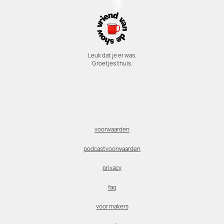
Leuk dat je er was.
Groetjes thuis.
voorwaarden
podcastvoorwaarden
privacy
faq
voor makers