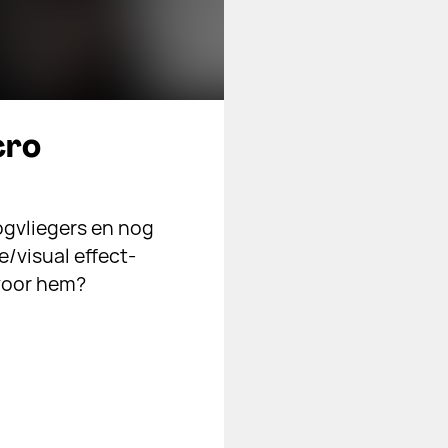
cro
ogvliegers en nog
e/visual effect-
 voor hem?