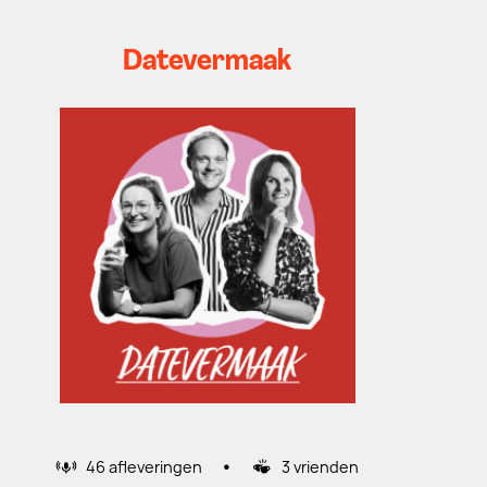
Datevermaak
•
46 afleveringen
3 vrienden