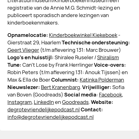
Literatuurmuseum/Kinderboekenmuseum een
registratie van de Annie M.G. Schmidt-lezing en
publiceert sporadisch andere lezingen van
kinderboekenmakers.
Opnamelocatie:
Kinderboekwinkel Kiekeboek
-
Gierstraat 29, Haarlem
Technische ondersteuning:
Geert Vlieger
(t/m aflevering 131: Marc Brouwer)
Logo's en huisstijl:
Shiralee Ruseler /
Shiralism
Tune:
Can't Lose by Frank Herrlinger
Voice-overs:
Robin Peters (t/m aflevering 131: Anouk Tijssen) en
Max & Ella de Boer
Columnist:
Katinka Polderman
Nieuwslezer:
Bert Kranenbarg
.
Vrijwilliger:
Sofia
van Boven (Goodreads)
Social media
:
Facebook
,
Instagram
,
LinkedIn
en
Goodreads
.
Website:
degrotevriendelijkepodcast.nl
Contact:
info@degrotevriendelijkepodcast.nl